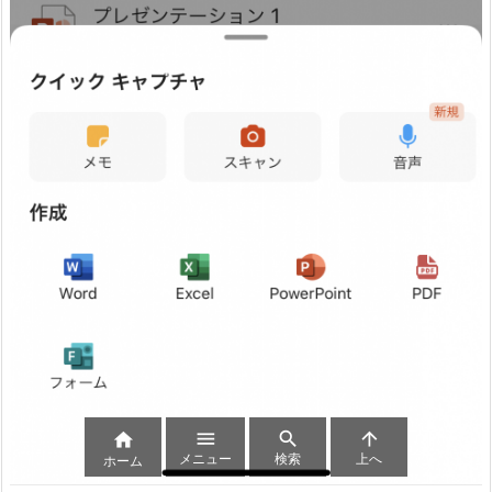




メニュー
検索
上へ
ホーム