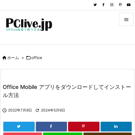


メニュ

サイド

ホーム
>

office

前へ

次へ
Office Mobile アプリをダウンロードしてインストー

ル方法
検索

2022年7月9日

2024年5月9日