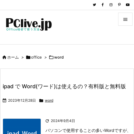


メニュ

サイド

ホーム
>

office
>

word

前へ

次へ
ipad で Word(ワード)は使えるの？有料版と無料版

検索

2023年12月28日

word

2024年9月4日
パソコンで使用することの多いWordですが、