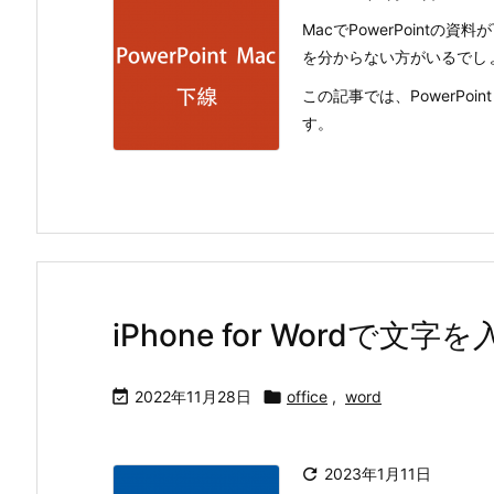
MacでPowerPoint
を分からない方がいるでし
この記事では、PowerPoi
す。
iPhone for Wordで文

2022年11月28日

office
,
word

2023年1月11日