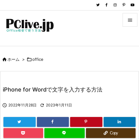


メニュ

サイド

ホーム
>

office

前へ

次へ
iPhone for Wordで文字を入力する方法

検索

2022年11月28日

2023年1月11日
Copy