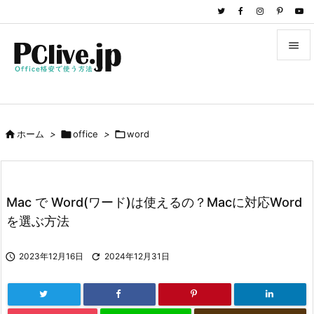


メニュ

サイド

ホーム
>

office
>

word

前へ

次へ
Mac で Word(ワード)は使えるの？Macに対応Word

を選ぶ方法
検索

2023年12月16日

2024年12月31日