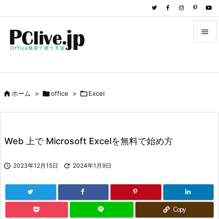


メニュ

サイド

ホーム
>

office
>

Excel

前へ

次へ
Web 上で Microsoft Excelを無料で始め方

検索

2023年12月15日

2024年1月9日
Copy