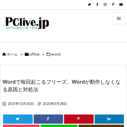


メニュ

サイド

ホーム
>

office
>

word

前へ

次へ
Wordで毎回起こるフリーズ、Wordが動作しなくな

る原因と対処法
検索

2021年12月30日

2022年5月28日