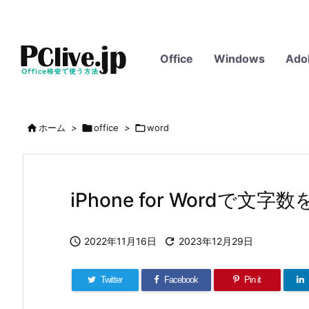
Office
Windows
Ado

ホーム
>

office
>

word
iPhone for Wordで文

2022年11月16日

2023年12月29日
Twitter
Facebook
Pin it