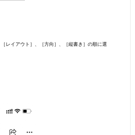
ーム] 、［レイアウト］、［方向］、［縦書き］の順に選
。