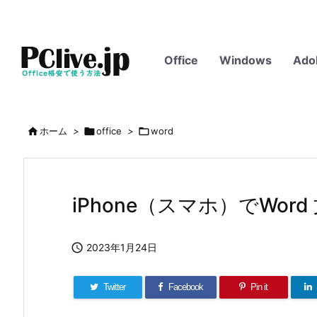
Office
Windows
Ado

ホーム
>

office
>

word
iPhone（スマホ）でWo

2023年1月24日
Twitter
Facebook
Pin it