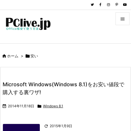


メニュ

サイド

ホーム
>

安い

前へ

次へ
Microsoft Windows(Windows 8.1)をお安い値段で

購入する裏ワザ!
検索

2014年11月18日

Windows 8.1

2015年1月9日