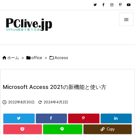


メニュ

サイド

ホーム
>

office
>

Access

前へ

次へ
Microsoft Access 2021の新機能と使い方

検索

2022年8月30日

2024年4月2日
Copy