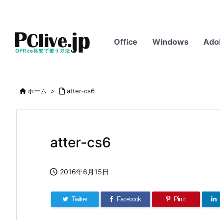
Office
Windows
Ado

ホーム
>

atter-cs6
atter-cs6

2016年6月15日
Twitter
Facebook
Pin it