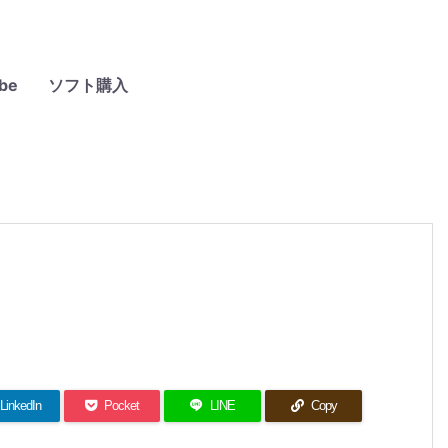
be
ソフト購入
LinkedIn
Pocket
LINE
Copy