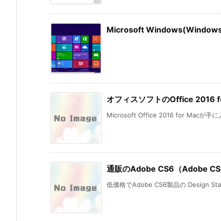
Microsoft Windows(Wi
オフィスソフトのOffice 201
Microsoft Office 2016 for Mac
通販のAdobe CS6（Adobe CS6
低価格でAdobe CS6製品の Design St