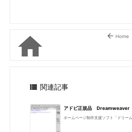


Home

関連記事
アドビ正規品 Dreamweav
ホームページ制作支援ソフト「ドリームウ