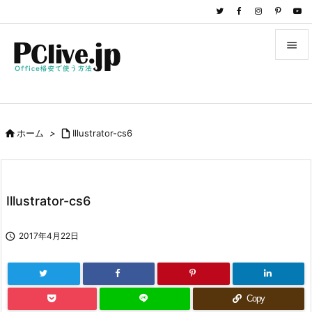


メニュ

サイド

ホーム
>

Illustrator-cs6

前へ

次へ
Illustrator-cs6

検索

2017年4月22日
Copy