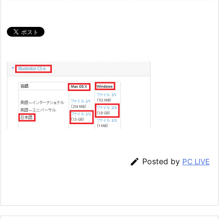

Posted by
PC LIVE