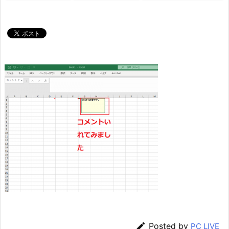

Posted by
PC LIVE