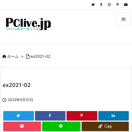


メニュ

サイド

ホーム
>

ex2021-02

前へ

次へ
ex2021-02

検索

2022年5月31日
Copy