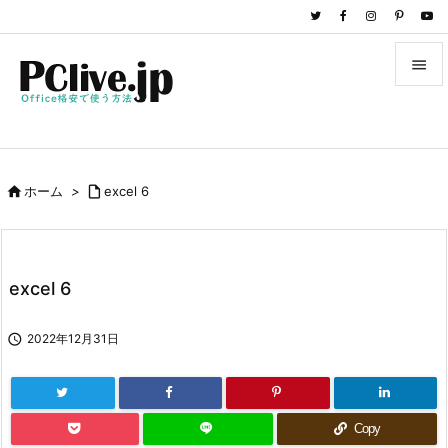


メニュ

サイド

ホーム
>

excel 6

前へ

次へ
excel 6

検索

2022年12月31日
Copy