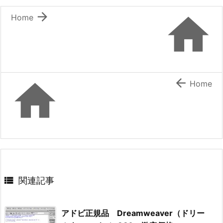


Home


Home

関連記事
アドビ正規品 Dreamweaver（ドリー