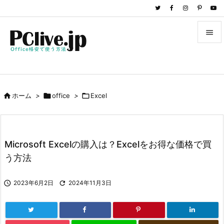


メニュ

サイド

ホーム
>

office
>

Excel

前へ

次へ
Microsoft Excelの購入は？Excelをお得な価格で買

う方法
検索

2023年6月2日

2024年11月3日