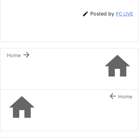

Posted by
PC LIVE


Home


Home