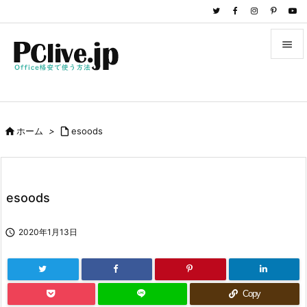


メニュ

サイド

ホーム
>

esoods

前へ

次へ
esoods

検索

2020年1月13日
Copy