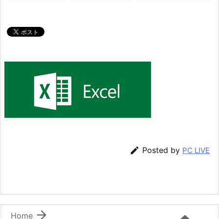

Posted by
PC LIVE

Home