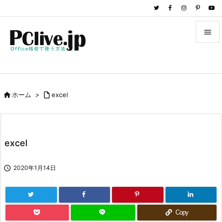


メニュ

サイド

ホーム
>

excel

前へ

次へ
excel

検索

2020年1月14日
Copy