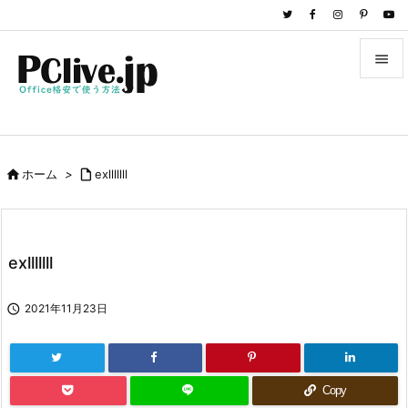


メニュ

サイド

ホーム
>

exlllllll

前へ

次へ
exlllllll

検索

2021年11月23日
Copy