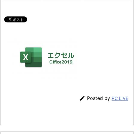

Posted by
PC LIVE