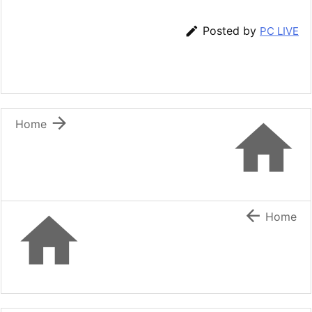

Posted by
PC LIVE


Home


Home