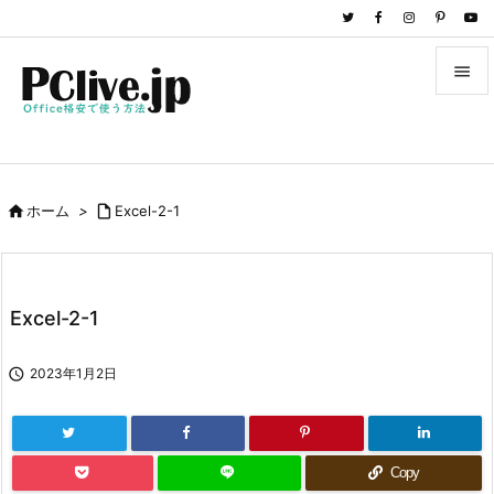


メニュ

サイド

ホーム
>

Excel-2-1

前へ

次へ
Excel-2-1

検索

2023年1月2日
Copy