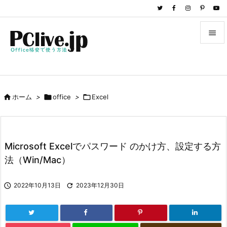


メニュ

サイド

ホーム
>

office
>

Excel

前へ

次へ
Microsoft Excelでパスワード のかけ方、設定する方

法（Win/Mac）
検索

2022年10月13日

2023年12月30日