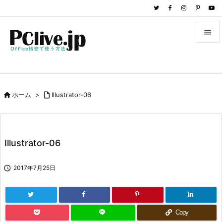


メニュ

サイド

ホーム
>

Illustrator-06

前へ

次へ
Illustrator-06

検索

2017年7月25日
Copy