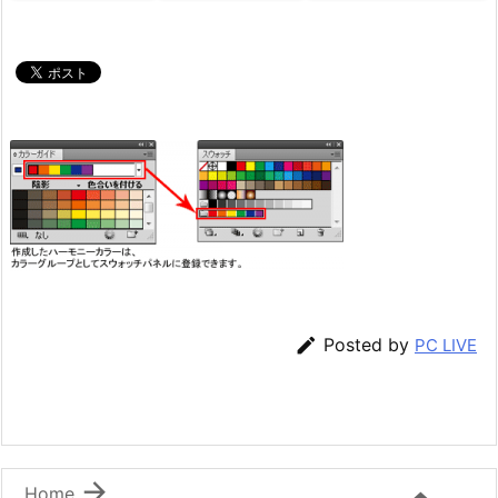

Posted by
PC LIVE

Home