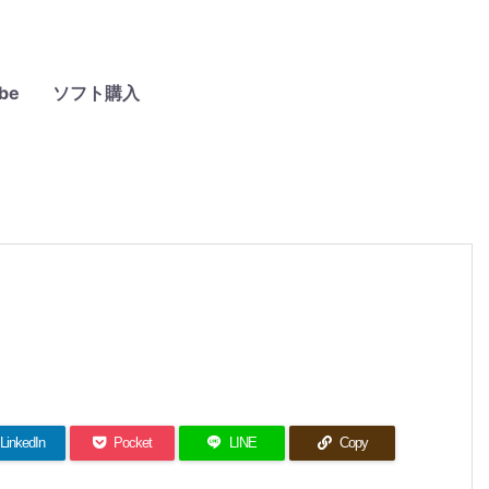
be
ソフト購入
LinkedIn
Pocket
LINE
Copy