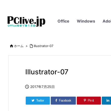
Office
Windows
Ado

ホーム
>

Illustrator-07
Illustrator-07

2017年7月25日
Twitter
Facebook
Pin it