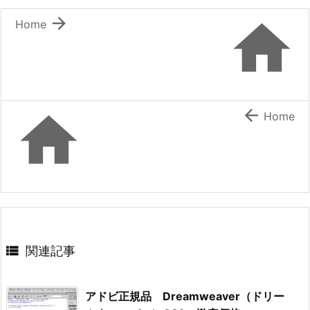


Home


Home

関連記事
アドビ正規品 Dreamweaver（ドリー