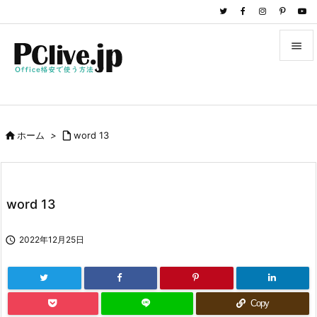


メニュ

サイド

ホーム
>

word 13

前へ

次へ
word 13

検索

2022年12月25日
Copy