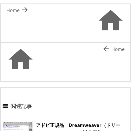


Home


Home

関連記事
アドビ正規品 Dreamweaver（ドリー