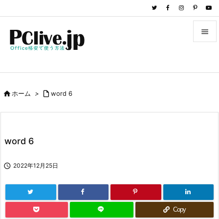


メニュ

サイド

ホーム
>

word 6

前へ

次へ
word 6

検索

2022年12月25日
Copy