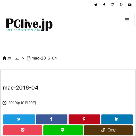


メニュ

サイド

ホーム
>

mac-2016-04

前へ

次へ
mac-2016-04

検索

2019年10月29日
Copy