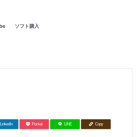
be
ソフト購入
LinkedIn
Pocket
LINE
Copy