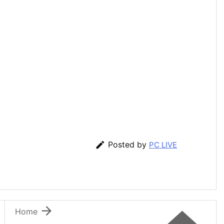

Posted by
PC LIVE

Home