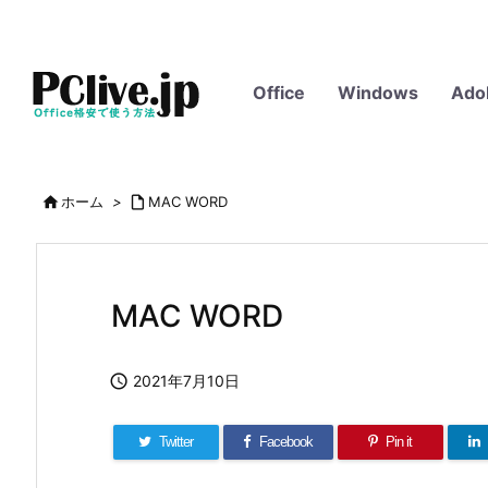
Office
Windows
Ado

ホーム
>

MAC WORD
MAC WORD

2021年7月10日
Twitter
Facebook
Pin it