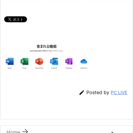

Posted by
PC LIVE

Home