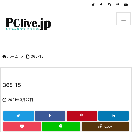


メニュ

サイド

ホーム
>

365-15

前へ

次へ
365-15

検索

2021年3月27日
Copy