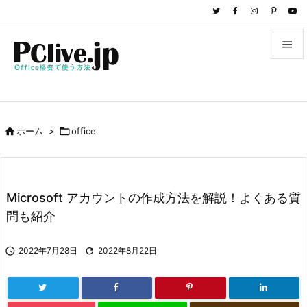


メニュ

サイド

ホーム
>

office

前へ

次へ
Microsoft アカウントの作成方法を解説！よくある質

問も紹介
検索

2022年7月28日

2022年8月22日