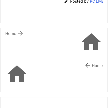

Posted by
PC LIVE


Home


Home