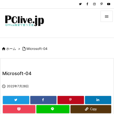


メニュ

サイド

ホーム
>

Microsoft-04

前へ

次へ
Microsoft-04

検索

2022年7月28日
Copy