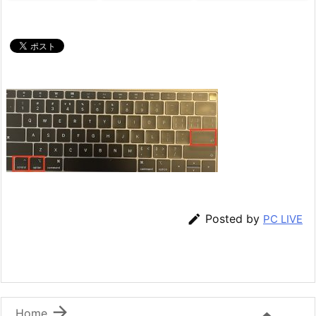

Posted by
PC LIVE

Home