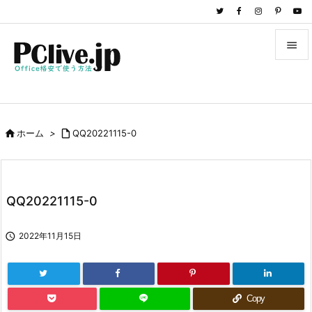


メニュ

サイド

ホーム
>

QQ20221115-0

前へ

次へ
QQ20221115-0

検索

2022年11月15日
Copy