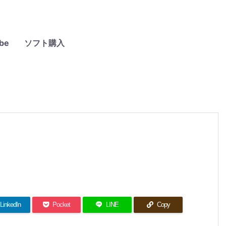
be
ソフト購入
LinkedIn
Pocket
LINE
Copy