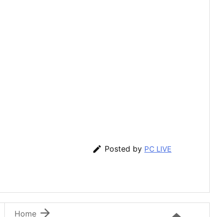

Posted by
PC LIVE

Home