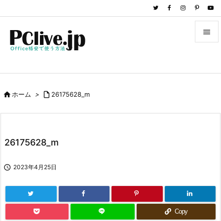


メニュ

サイド

ホーム
>

26175628_m

前へ

次へ
26175628_m

検索

2023年4月25日
Copy