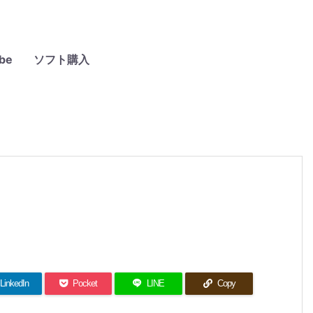
be
ソフト購入
LinkedIn
Pocket
LINE
Copy