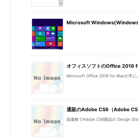
Microsoft Windows(Wi
オフィスソフトのOffice 201
Microsoft Office 2016 for Mac
通販のAdobe CS6（Adobe CS6
低価格でAdobe CS6製品の Design St