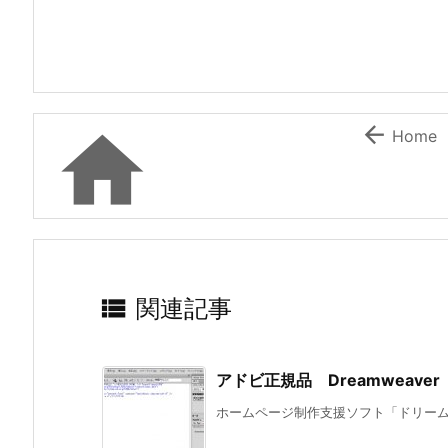


Home

関連記事
アドビ正規品 Dreamweav
ホームページ制作支援ソフト「ドリームウ