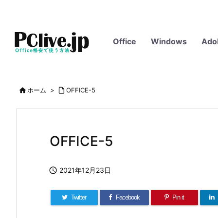
Office
Windows
Ado

ホーム
>

OFFICE-5
OFFICE-5

2021年12月23日
Twitter
Facebook
Pin it