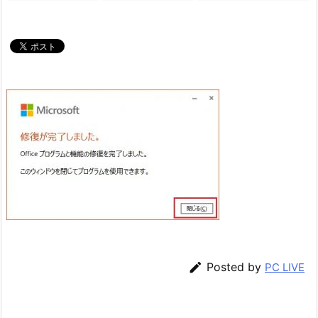

Posted by
PC LIVE