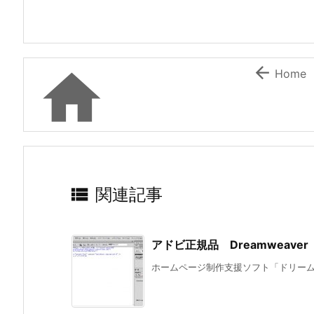


Home

関連記事
アドビ正規品 Dreamweav
ホームページ制作支援ソフト「ドリームウ