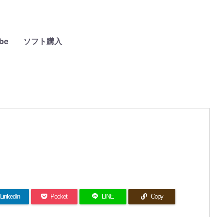
be
ソフト購入
LinkedIn
Pocket
LINE
Copy