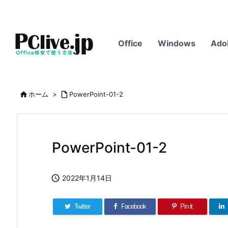
Office
Windows
Ado

ホーム
>

PowerPoint-01-2
PowerPoint-01-2

2022年1月14日
Twitter
Facebook
Pin it