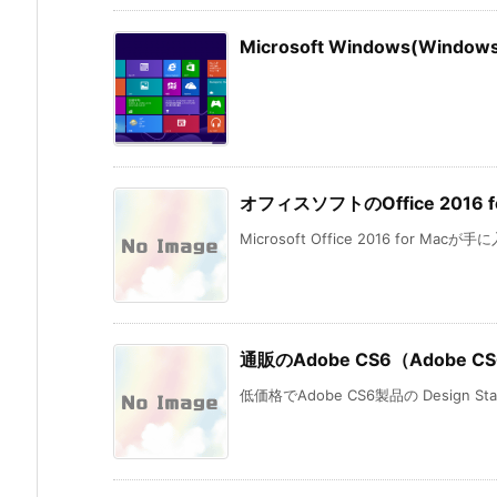
Microsoft Windows(Wi
オフィスソフトのOffice 201
Microsoft Office 2016 for Mac
通販のAdobe CS6（Adobe CS6
低価格でAdobe CS6製品の Design St