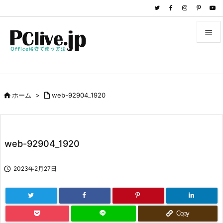


メニュ

サイド

ホーム
>

web-92904_1920

前へ

次へ
web-92904_1920

検索

2023年2月27日
Copy