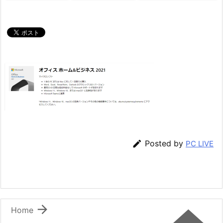

Posted by
PC LIVE

Home