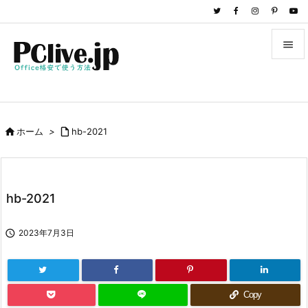


メニュ

サイド

ホーム
>

hb-2021

前へ

次へ
hb-2021

検索

2023年7月3日
Copy