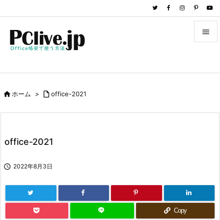


メニュ

サイド

ホーム
>

office-2021

前へ

次へ
office-2021

検索

2022年8月3日
Copy