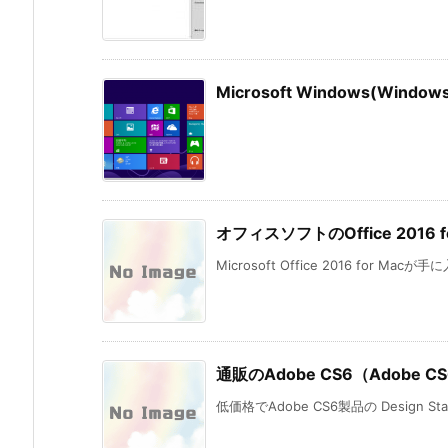
Microsoft Windows(Wi
オフィスソフトのOffice 201
Microsoft Office 2016 for Mac
通販のAdobe CS6（Adobe CS6
低価格でAdobe CS6製品の Design St