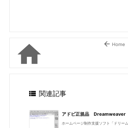


Home

関連記事
アドビ正規品 Dreamweav
ホームページ制作支援ソフト「ドリームウ