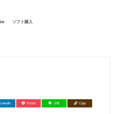
be
ソフト購入
LinkedIn
Pocket
LINE
Copy