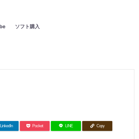
be
ソフト購入
LinkedIn
Pocket
LINE
Copy