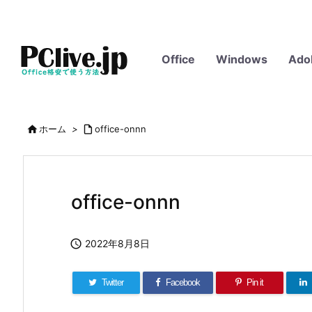
Office
Windows
Ado

ホーム
>

office-onnn
office-onnn

2022年8月8日
Twitter
Facebook
Pin it