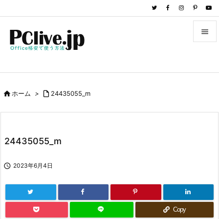


メニュ

サイド

ホーム
>

24435055_m

前へ

次へ
24435055_m

検索

2023年6月4日
Copy