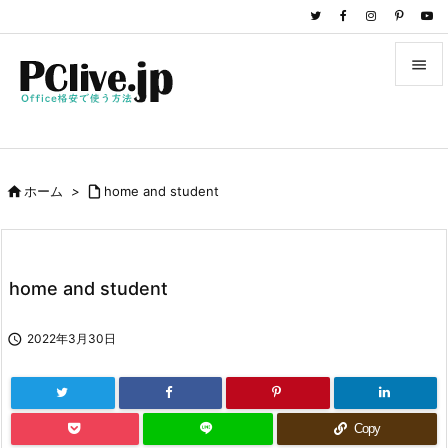


メニュ

サイド

ホーム
>

home and student

前へ

次へ
home and student

検索

2022年3月30日
Copy