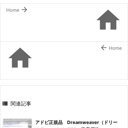


Home


Home

関連記事
アドビ正規品 Dreamweaver（ドリー