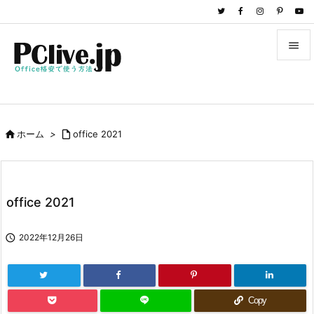


メニュ

サイド

ホーム
>

office 2021

前へ

次へ
office 2021

検索

2022年12月26日
Copy