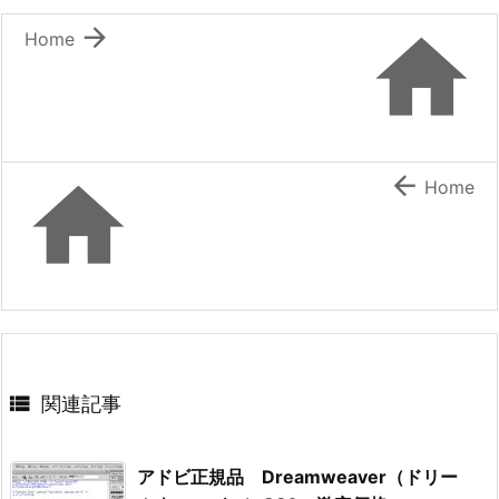


Home


Home

関連記事
アドビ正規品 Dreamweaver（ドリー