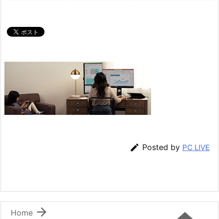

Posted by
PC LIVE

Home