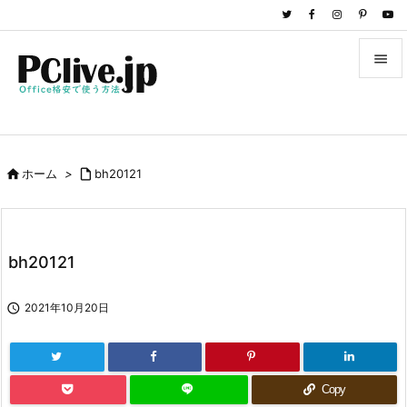


メニュ

サイド

ホーム
>

bh20121

前へ

次へ
bh20121

検索

2021年10月20日
Copy