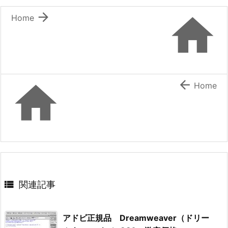


Home


Home

関連記事
アドビ正規品 Dreamweaver（ドリー