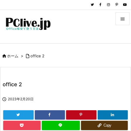


メニュ

サイド

ホーム
>

office 2

前へ

次へ
office 2

検索

2023年2月20日
Copy