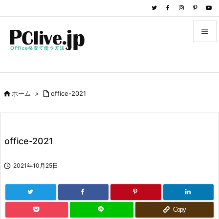


メニュ

サイド

ホーム
>

office-2021

前へ

次へ
office-2021

検索

2021年10月25日
Copy