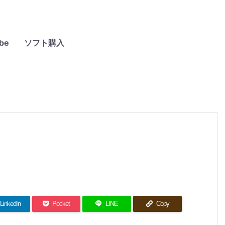
be
ソフト購入
LinkedIn
Pocket
LINE
Copy