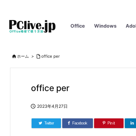
Office
Windows
Ado

ホーム
>

office per
office per

2023年4月27日
Twitter
Facebook
Pin it