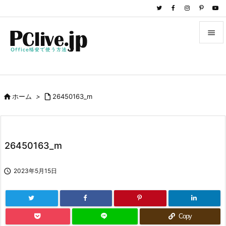


メニュ

サイド

ホーム
>

26450163_m

前へ

次へ
26450163_m

検索

2023年5月15日
Copy