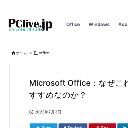
Office
Windows
Ado

ホーム
>

office
Microsoft Office
すすめなのか？

2023年7月3日
Twitter
Facebook
Pin it