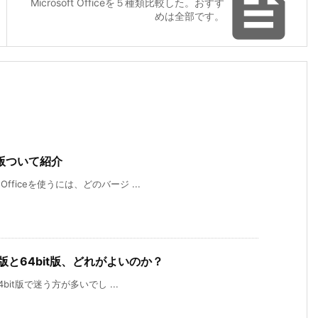

Microsoft Officeを５種類比較した。おすす
めは全部です。
無料版ついて紹介
Officeを使うには、どのバージ ...
32bit版と64bit版、どれがよいのか？
64bit版で迷う方が多いでし ...